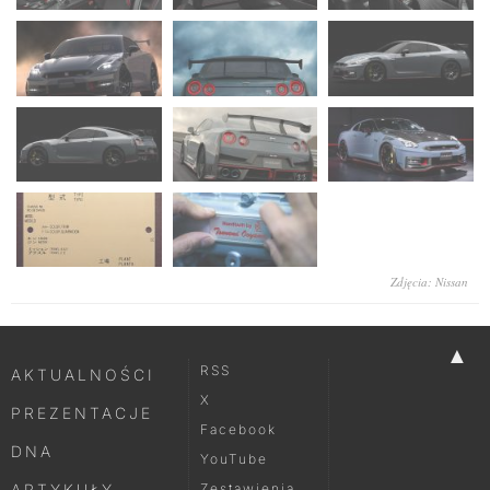
Zdjęcia: Nissan
▲
RSS
AKTUALNOŚCI
X
PREZENTACJE
Facebook
DNA
YouTube
ARTYKUŁY
Zestawienia