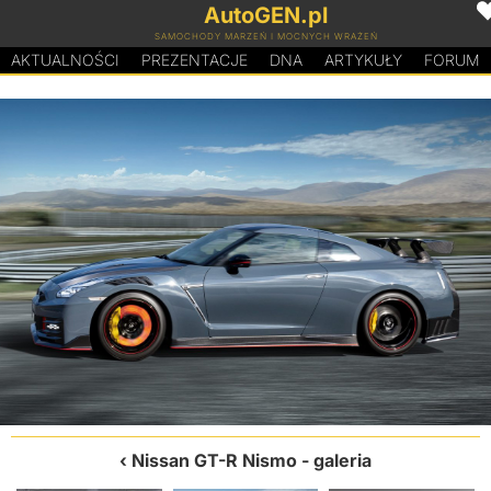
AutoGEN.pl
SAMOCHODY MARZEŃ I MOCNYCH WRAŻEŃ
AKTUALNOŚCI
PREZENTACJE
D
N
A
ARTYKUŁY
FORUM
Nissan GT-R Nismo
- galeria