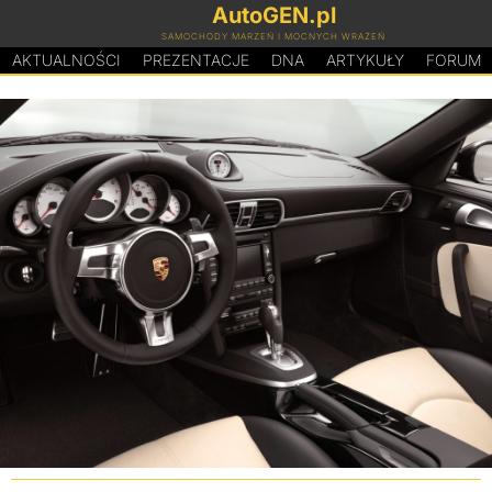
AutoGEN.pl
SAMOCHODY MARZEŃ I MOCNYCH WRAŻEŃ
AKTUALNOŚCI
PREZENTACJE
D
N
A
ARTYKUŁY
FORUM