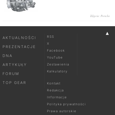
Zdjęcia: Porsche
▲
RSS
AKTUALNOŚCI
X
PREZENTACJE
Facebook
DNA
YouTube
ARTYKUŁY
Zestawienia
Kalkulatory
FORUM
TOP GEAR
Kontakt
Redakcja
Informacje
Polityka prywatności
Prawa autorskie