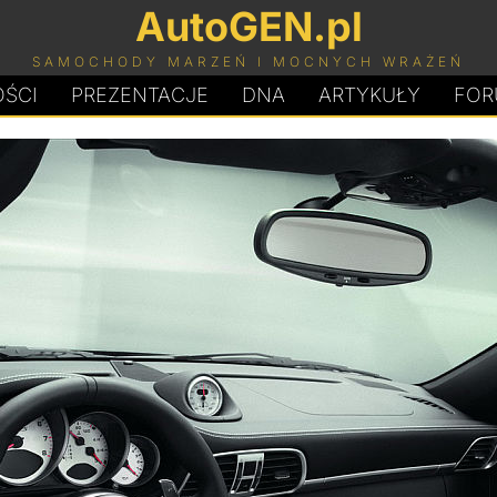
AutoGEN.pl
SAMOCHODY MARZEŃ I MOCNYCH WRAŻEŃ
ŚCI
PREZENTACJE
D
N
A
ARTYKUŁY
FOR