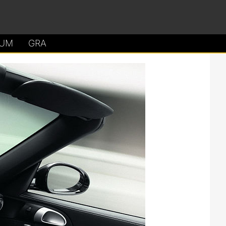
UM
GRA