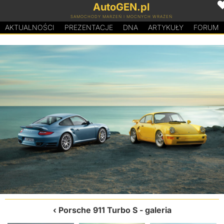
AutoGEN.pl
SAMOCHODY MARZEŃ I MOCNYCH WRAŻEŃ
AKTUALNOŚCI
PREZENTACJE
D
N
A
ARTYKUŁY
FORUM
Porsche 911 Turbo S
- galeria