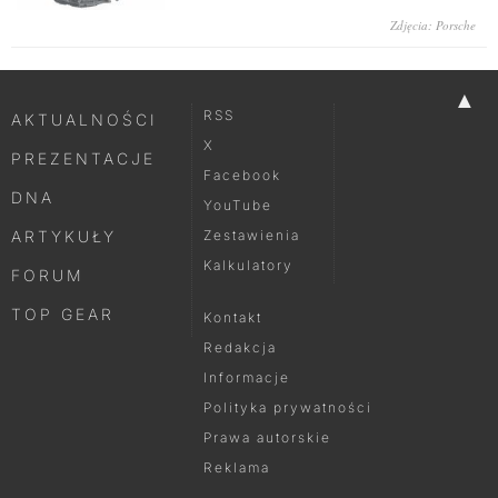
Zdjęcia: Porsche
▲
RSS
AKTUALNOŚCI
X
PREZENTACJE
Facebook
DNA
YouTube
ARTYKUŁY
Zestawienia
Kalkulatory
FORUM
TOP GEAR
Kontakt
Redakcja
Informacje
Polityka prywatności
Prawa autorskie
Reklama