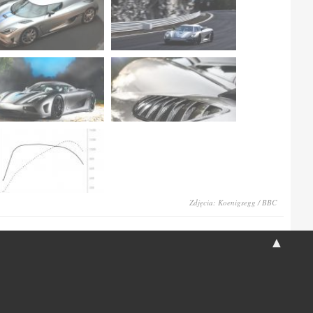
Zdjęcia: Koenigsegg / BBC
▲