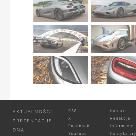
RSS
Kontakt
AKTUALNOŚCI
X
Redakcja
PREZENTACJE
Facebook
Informacje
DNA
YouTube
Polityka pr