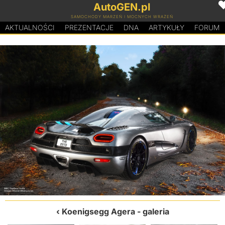
AutoGEN.pl
SAMOCHODY MARZEŃ I MOCNYCH WRAŻEŃ
AKTUALNOŚCI
PREZENTACJE
D
N
A
ARTYKUŁY
FORUM
Koenigsegg Agera
- galeria