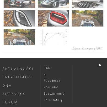
Zdjęcia: Koenigsegg / BBC
▲
RSS
AKTUALNOŚCI
X
PREZENTACJE
Facebook
DNA
YouTube
ARTYKUŁY
Zestawienia
Kalkulatory
FORUM