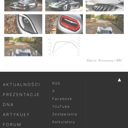
Zdjęcia: Koenigsegg / BBC
▲
RSS
AKTUALNOŚCI
X
PREZENTACJE
Facebook
DNA
YouTube
ARTYKUŁY
Zestawienia
Kalkulatory
FORUM