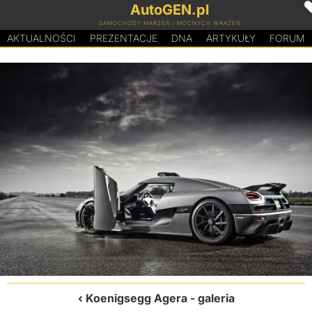
AutoGEN.pl
SAMOCHODY MARZEŃ I MOCNYCH WRAŻEŃ
AKTUALNOŚCI
PREZENTACJE
D
N
A
ARTYKUŁY
FORUM
Koenigsegg Agera
- galeria