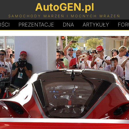
AutoGEN.pl
SAMOCHODY MARZEŃ I MOCNYCH WRAŻEŃ
ŚCI
PREZENTACJE
D
N
A
ARTYKUŁY
FOR