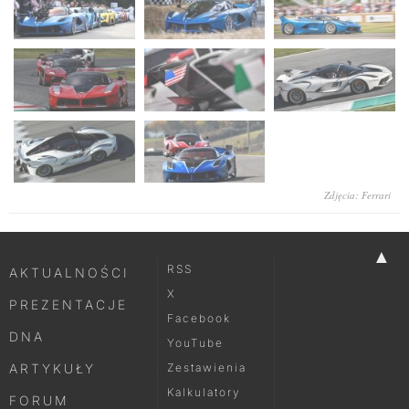
Zdjęcia: Ferrari
▲
RSS
AKTUALNOŚCI
X
PREZENTACJE
Facebook
DNA
YouTube
ARTYKUŁY
Zestawienia
Kalkulatory
FORUM