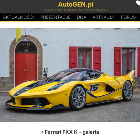
AutoGEN.pl
SAMOCHODY MARZEŃ I MOCNYCH WRAŻEŃ
AKTUALNOŚCI
PREZENTACJE
D
N
A
ARTYKUŁY
FORUM
Ferrari FXX K
- galeria