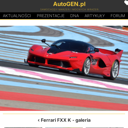
AutoGEN.pl
SAMOCHODY MARZEŃ I MOCNYCH WRAŻEŃ
AKTUALNOŚCI
PREZENTACJE
D
N
A
ARTYKUŁY
FORUM
Ferrari FXX K
- galeria