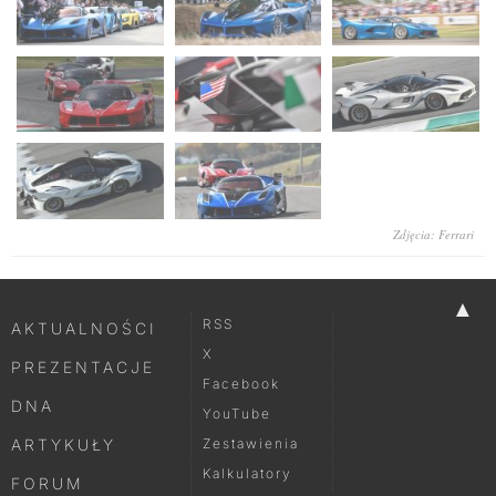
Zdjęcia: Ferrari
▲
RSS
AKTUALNOŚCI
X
PREZENTACJE
Facebook
DNA
YouTube
ARTYKUŁY
Zestawienia
Kalkulatory
FORUM