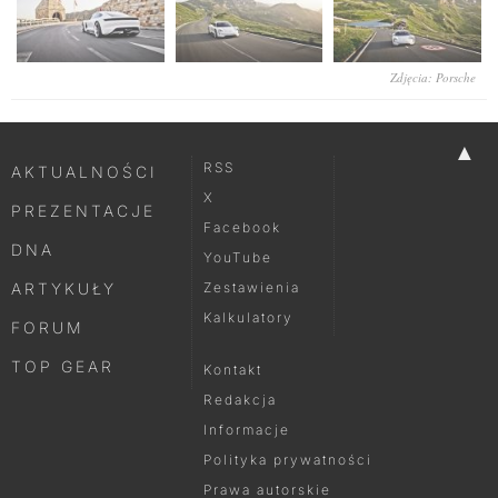
Zdjęcia: Porsche
▲
RSS
AKTUALNOŚCI
X
PREZENTACJE
Facebook
DNA
YouTube
ARTYKUŁY
Zestawienia
Kalkulatory
FORUM
TOP GEAR
Kontakt
Redakcja
Informacje
Polityka prywatności
Prawa autorskie