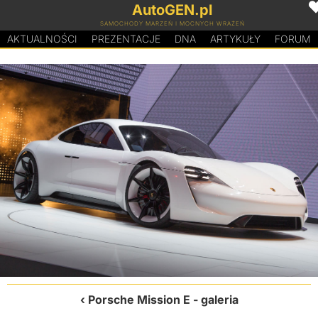
AutoGEN.pl
SAMOCHODY MARZEŃ I MOCNYCH WRAŻEŃ
AKTUALNOŚCI
PREZENTACJE
D
N
A
ARTYKUŁY
FORUM
Porsche Mission E
- galeria