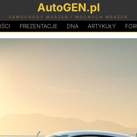
AutoGEN.pl
SAMOCHODY MARZEŃ I MOCNYCH WRAŻEŃ
ŚCI
PREZENTACJE
D
N
A
ARTYKUŁY
FOR