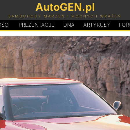
AutoGEN.pl
SAMOCHODY MARZEŃ I MOCNYCH WRAŻEŃ
ŚCI
PREZENTACJE
D
N
A
ARTYKUŁY
FOR