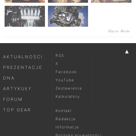
Zdjęcia: Mazda
▲
RSS
AKTUALNOŚCI
X
PREZENTACJE
Facebook
DNA
YouTube
ARTYKUŁY
Zestawienia
Kalkulatory
FORUM
TOP GEAR
Kontakt
Redakcja
Informacje
Polityka prywatności