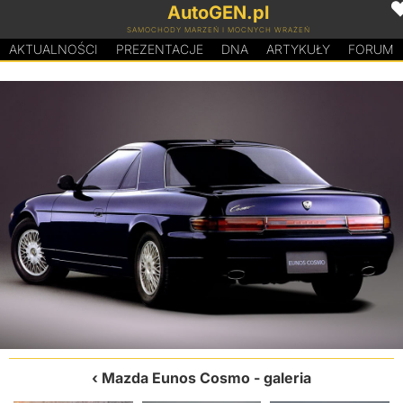
AutoGEN.pl
SAMOCHODY MARZEŃ I MOCNYCH WRAŻEŃ
AKTUALNOŚCI
PREZENTACJE
D
N
A
ARTYKUŁY
FORUM
Mazda Eunos Cosmo
- galeria