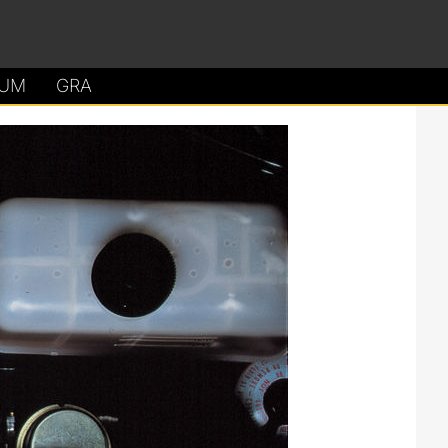
UM
GRA