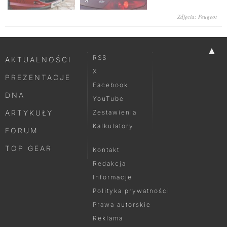
Zdjęcia: Peugeot
▲
RSS
AKTUALNOŚCI
X
PREZENTACJE
Facebook
DNA
YouTube
ARTYKUŁY
Zestawienia
Kalkulatory
FORUM
TOP GEAR
Kontakt
Redakcja
Informacje
Polityka prywatności
Prawa autorskie
Reklama