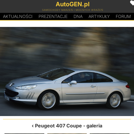
AutoGEN.pl
SAMOCHODY MARZEŃ I MOCNYCH WRAŻEŃ
AKTUALNOŚCI
PREZENTACJE
D
N
A
ARTYKUŁY
FORUM
Peugeot 407 Coupe
- galeria