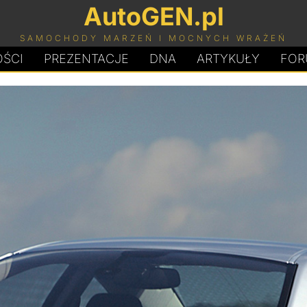
AutoGEN.pl
SAMOCHODY MARZEŃ I MOCNYCH WRAŻEŃ
ŚCI
PREZENTACJE
D
N
A
ARTYKUŁY
FOR