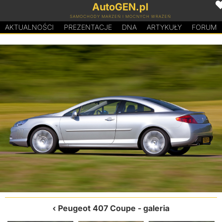
AutoGEN.pl
SAMOCHODY MARZEŃ I MOCNYCH WRAŻEŃ
AKTUALNOŚCI
PREZENTACJE
D
N
A
ARTYKUŁY
FORUM
Peugeot 407 Coupe
- galeria