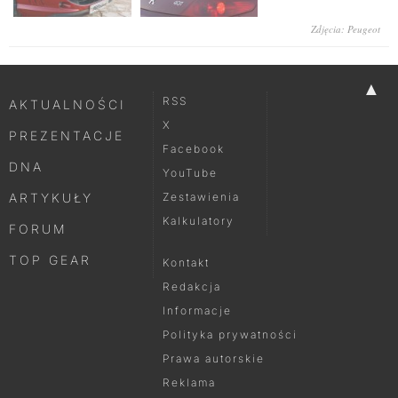
Zdjęcia: Peugeot
▲
RSS
AKTUALNOŚCI
X
PREZENTACJE
Facebook
DNA
YouTube
ARTYKUŁY
Zestawienia
Kalkulatory
FORUM
TOP GEAR
Kontakt
Redakcja
Informacje
Polityka prywatności
Prawa autorskie
Reklama