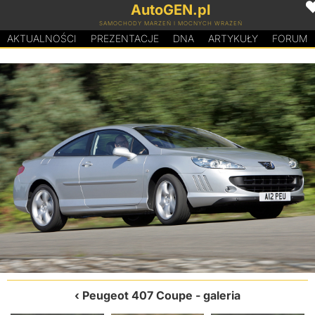
AutoGEN.pl
SAMOCHODY MARZEŃ I MOCNYCH WRAŻEŃ
AKTUALNOŚCI
PREZENTACJE
D
N
A
ARTYKUŁY
FORUM
Peugeot 407 Coupe
- galeria