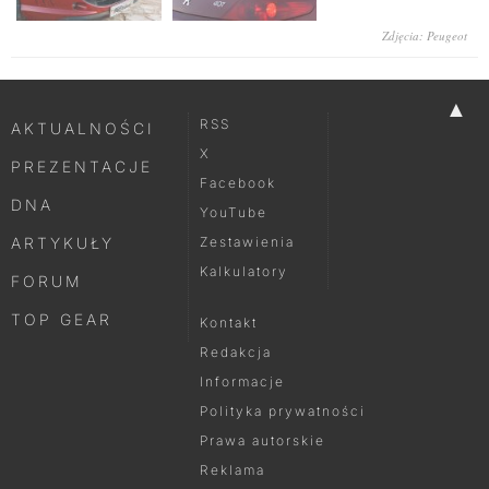
Zdjęcia: Peugeot
▲
RSS
AKTUALNOŚCI
X
PREZENTACJE
Facebook
DNA
YouTube
ARTYKUŁY
Zestawienia
Kalkulatory
FORUM
TOP GEAR
Kontakt
Redakcja
Informacje
Polityka prywatności
Prawa autorskie
Reklama