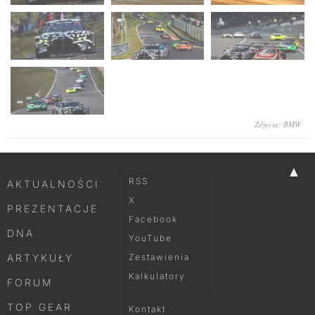
Zdjęcia: BMW
▲
RSS
AKTUALNOŚCI
X
PREZENTACJE
Facebook
DNA
YouTube
ARTYKUŁY
Zestawienia
Kalkulatory
FORUM
TOP GEAR
Kontakt