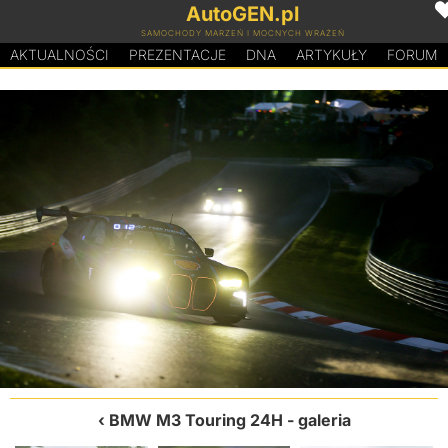
AutoGEN.pl
SAMOCHODY MARZEŃ I MOCNYCH WRAŻEŃ
AKTUALNOŚCI
PREZENTACJE
D
N
A
ARTYKUŁY
FORUM
BMW M3 Touring 24H
- galeria