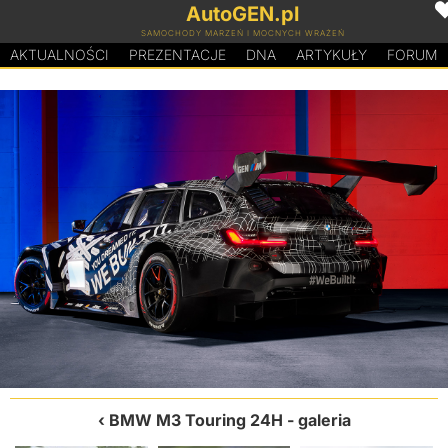
AutoGEN.pl
SAMOCHODY MARZEŃ I MOCNYCH WRAŻEŃ
AKTUALNOŚCI
PREZENTACJE
D
N
A
ARTYKUŁY
FORUM
BMW M3 Touring 24H
- galeria