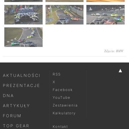
Zdjęcia: BMW
▲
RSS
AKTUALNOŚCI
X
PREZENTACJE
Facebook
DNA
YouTube
ARTYKUŁY
Zestawienia
Kalkulatory
FORUM
TOP GEAR
Kontakt