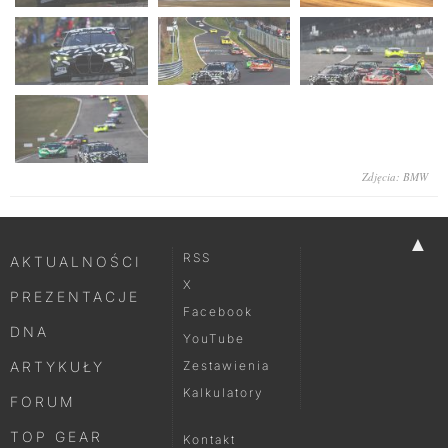
Zdjęcia: BMW
▲
RSS
AKTUALNOŚCI
X
PREZENTACJE
Facebook
DNA
YouTube
ARTYKUŁY
Zestawienia
Kalkulatory
FORUM
TOP GEAR
Kontakt