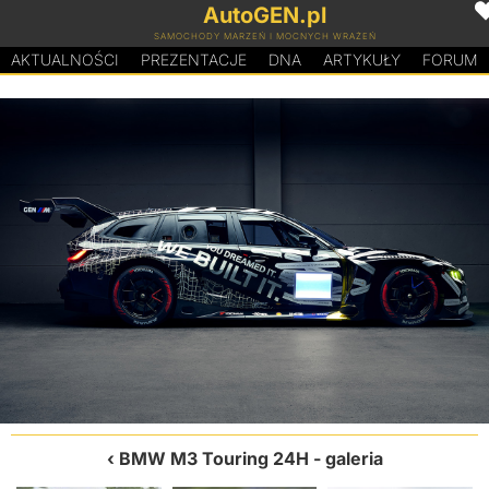
AutoGEN.pl
SAMOCHODY MARZEŃ I MOCNYCH WRAŻEŃ
AKTUALNOŚCI
PREZENTACJE
D
N
A
ARTYKUŁY
FORUM
BMW M3 Touring 24H
- galeria