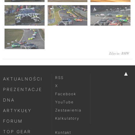
Zdjęcia: BMW
▲
RSS
AKTUALNOŚCI
X
PREZENTACJE
Facebook
DNA
YouTube
ARTYKUŁY
Zestawienia
Kalkulatory
FORUM
TOP GEAR
Kontakt