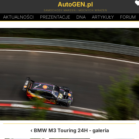
AutoGEN.pl
SAMOCHODY MARZEŃ I MOCNYCH WRAŻEŃ
AKTUALNOŚCI
PREZENTACJE
D
N
A
ARTYKUŁY
FORUM
BMW M3 Touring 24H
- galeria