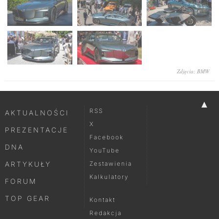
Zdjęcia: BMW
▲
RSS
AKTUALNOŚCI
X
PREZENTACJE
Facebook
DNA
YouTube
ARTYKUŁY
Zestawienia
Kalkulatory
FORUM
TOP GEAR
Kontakt
Redakcja