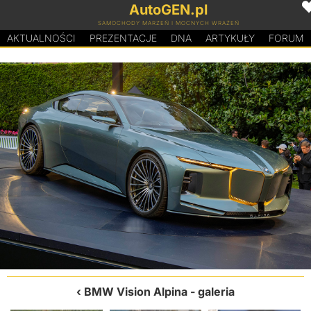
AutoGEN.pl
SAMOCHODY MARZEŃ I MOCNYCH WRAŻEŃ
AKTUALNOŚCI
PREZENTACJE
D
N
A
ARTYKUŁY
FORUM
BMW Vision Alpina
- galeria