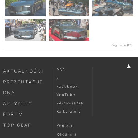
Zdjęcia: BMW
▲
RSS
AKTUALNOŚCI
X
PREZENTACJE
Facebook
DNA
YouTube
ARTYKUŁY
Zestawienia
Kalkulatory
FORUM
TOP GEAR
Kontakt
Redakcja