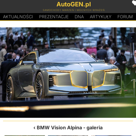
AutoGEN.pl
SAMOCHODY MARZEŃ I MOCNYCH WRAŻEŃ
AKTUALNOŚCI
PREZENTACJE
D
N
A
ARTYKUŁY
FORUM
BMW Vision Alpina
- galeria