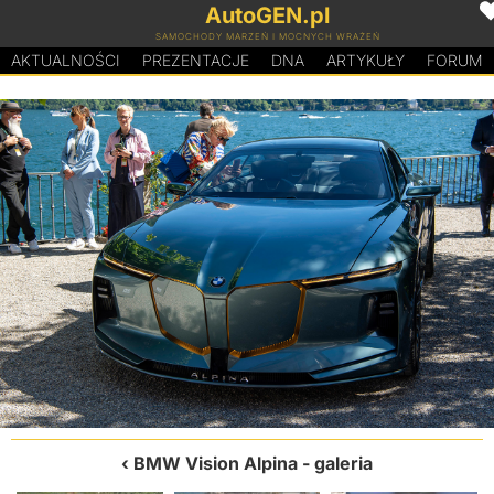
AutoGEN.pl
SAMOCHODY MARZEŃ I MOCNYCH WRAŻEŃ
AKTUALNOŚCI
PREZENTACJE
D
N
A
ARTYKUŁY
FORUM
BMW Vision Alpina
- galeria