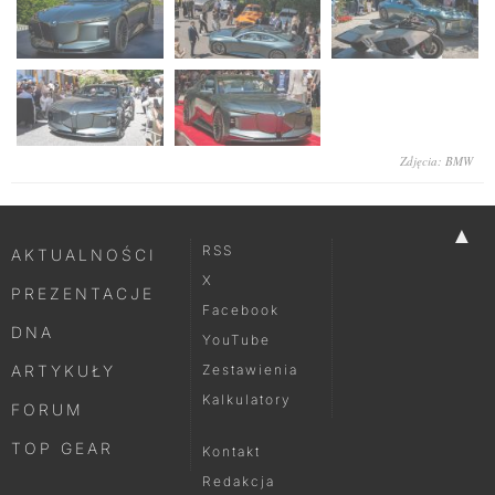
Zdjęcia: BMW
▲
RSS
AKTUALNOŚCI
X
PREZENTACJE
Facebook
DNA
YouTube
ARTYKUŁY
Zestawienia
Kalkulatory
FORUM
TOP GEAR
Kontakt
Redakcja