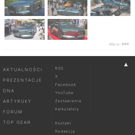
Zdjęcia: BMW
▲
RSS
AKTUALNOŚCI
X
PREZENTACJE
Facebook
DNA
YouTube
ARTYKUŁY
Zestawienia
Kalkulatory
FORUM
TOP GEAR
Kontakt
Redakcja