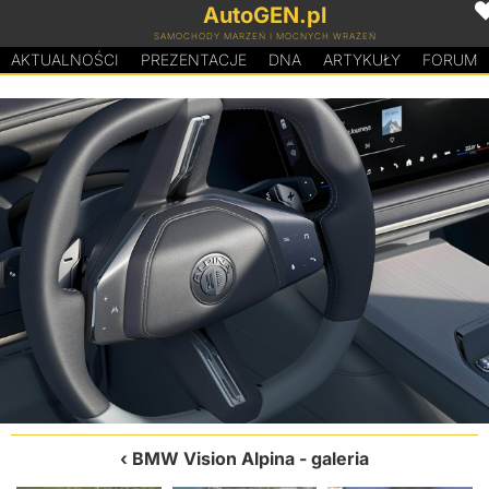
AutoGEN.pl
SAMOCHODY MARZEŃ I MOCNYCH WRAŻEŃ
AKTUALNOŚCI
PREZENTACJE
D
N
A
ARTYKUŁY
FORUM
BMW Vision Alpina
- galeria