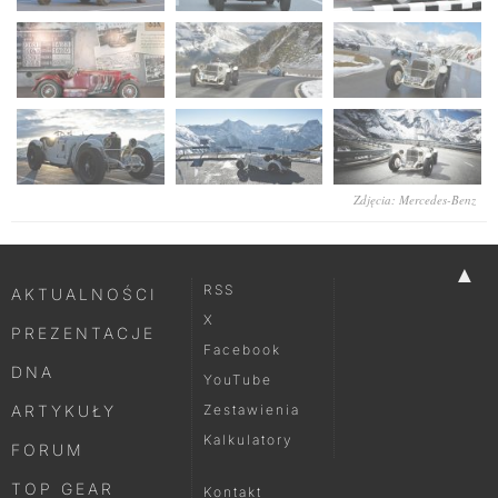
Zdjęcia: Mercedes-Benz
▲
RSS
AKTUALNOŚCI
X
PREZENTACJE
Facebook
DNA
YouTube
ARTYKUŁY
Zestawienia
Kalkulatory
FORUM
TOP GEAR
Kontakt