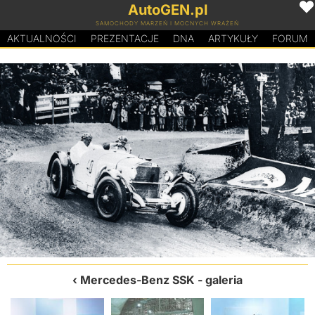
AutoGEN.pl
SAMOCHODY MARZEŃ I MOCNYCH WRAŻEŃ
AKTUALNOŚCI
PREZENTACJE
D
N
A
ARTYKUŁY
FORUM
Mercedes-Benz SSK
- galeria