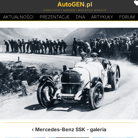
AutoGEN.pl
SAMOCHODY MARZEŃ I MOCNYCH WRAŻEŃ
AKTUALNOŚCI
PREZENTACJE
D
N
A
ARTYKUŁY
FORUM
Mercedes-Benz SSK
- galeria