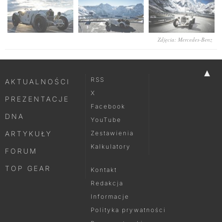
Zdjęcia: Mercedes-Benz
▲
RSS
AKTUALNOŚCI
X
PREZENTACJE
Facebook
DNA
YouTube
ARTYKUŁY
Zestawienia
Kalkulatory
FORUM
TOP GEAR
Kontakt
Redakcja
Informacje
Polityka prywatności