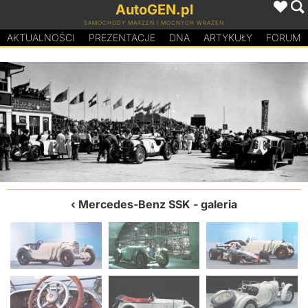
AutoGEN.pl
SAMOCHODY MARZEŃ I MOCNYCH WRAŻEŃ
AKTUALNOŚCI
PREZENTACJE
D
N
A
ARTYKUŁY
FORUM
Mercedes-Benz SSK
- galeria