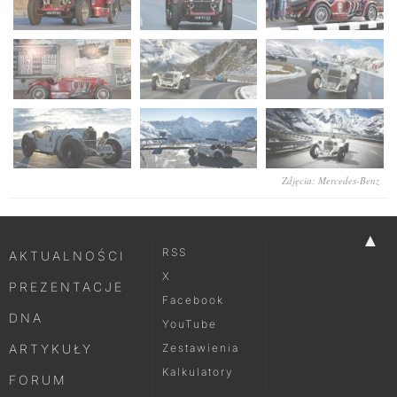
Zdjęcia: Mercedes-Benz
▲
RSS
AKTUALNOŚCI
X
PREZENTACJE
Facebook
DNA
YouTube
ARTYKUŁY
Zestawienia
Kalkulatory
FORUM