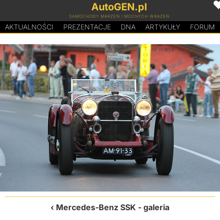
AutoGEN.pl
SAMOCHODY MARZEŃ I MOCNYCH WRAŻEŃ
AKTUALNOŚCI
PREZENTACJE
D
N
A
ARTYKUŁY
FORUM
Mercedes-Benz SSK
- galeria