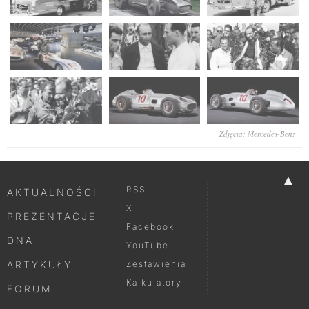
Zdjęcia: Mercedes-Benz
▲
RSS
AKTUALNOŚCI
X
PREZENTACJE
Facebook
DNA
YouTube
ARTYKUŁY
Zestawienia
Kalkulatory
FORUM