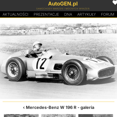
AutoGEN.pl
SAMOCHODY MARZEŃ I MOCNYCH WRAŻEŃ
AKTUALNOŚCI
PREZENTACJE
D
N
A
ARTYKUŁY
FORUM
Mercedes-Benz W 196 R
- galeria