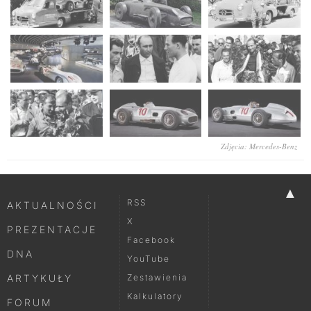
Zdjęcia: Mercedes-Benz
▲
RSS
AKTUALNOŚCI
X
PREZENTACJE
Facebook
DNA
YouTube
ARTYKUŁY
Zestawienia
Kalkulatory
FORUM