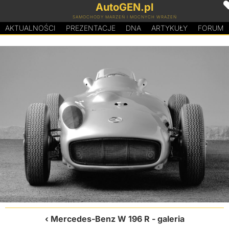
AutoGEN.pl
SAMOCHODY MARZEŃ I MOCNYCH WRAŻEŃ
AKTUALNOŚCI
PREZENTACJE
D
N
A
ARTYKUŁY
FORUM
Mercedes-Benz W 196 R
- galeria