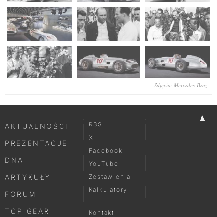
Zdjęcia: Mercedes-Benz
▲
RSS
AKTUALNOŚCI
X
PREZENTACJE
Facebook
DNA
YouTube
ARTYKUŁY
Zestawienia
Kalkulatory
FORUM
TOP GEAR
Kontakt