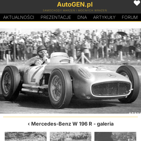
AutoGEN.pl
SAMOCHODY MARZEŃ I MOCNYCH WRAŻEŃ
AKTUALNOŚCI
PREZENTACJE
D
N
A
ARTYKUŁY
FORUM
Mercedes-Benz W 196 R
- galeria