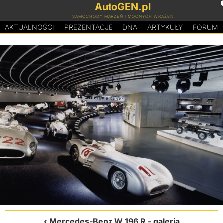
AutoGEN.pl
SAMOCHODY MARZEŃ I MOCNYCH WRAŻEŃ
AKTUALNOŚCI
PREZENTACJE
D
N
A
ARTYKUŁY
FORUM
Mercedes-Benz W 196 R
- galeria