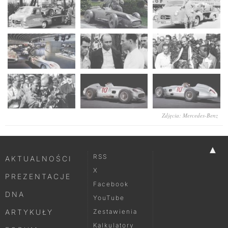
Zdjęcia: Mercedes-Benz
▲
RSS
AKTUALNOŚCI
X
PREZENTACJE
Facebook
DNA
YouTube
ARTYKUŁY
Zestawienia
Kalkulatory