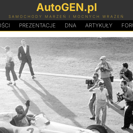
AutoGEN.pl
SAMOCHODY MARZEŃ I MOCNYCH WRAŻEŃ
ŚCI
PREZENTACJE
D
N
A
ARTYKUŁY
FOR