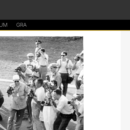
UM
GRA