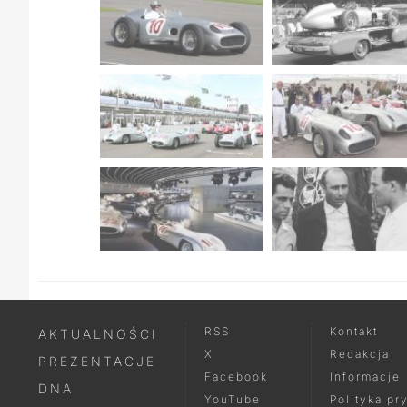
RSS
Kontakt
AKTUALNOŚCI
X
Redakcja
PREZENTACJE
Facebook
Informacje
DNA
YouTube
Polityka pr