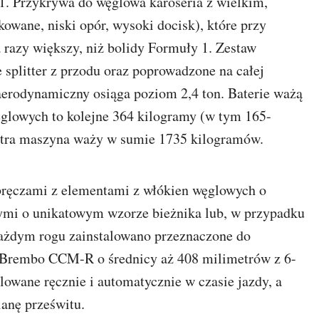
. Przykrywa do węglowa karoseria z wielkim,
owane, niski opór, wysoki docisk), które przy
razy większy, niż bolidy Formuły 1. Zestaw
splitter z przodu oraz poprowadzone na całej
aerodynamiczny osiąga poziom 2,4 ton. Baterie ważą
glowych to kolejne 364 kilogramy (w tym 165-
etra maszyna waży w sumie 1735 kilogramów.
bręczami z elementami z włókien węglowych o
ymi o unikatowym wzorze bieżnika lub, w przypadku
każdym rogu zainstalowano przeznaczone do
Brembo CCM-R o średnicy aż 408 milimetrów z 6-
lowane ręcznie i automatycznie w czasie jazdy, a
anę prześwitu.