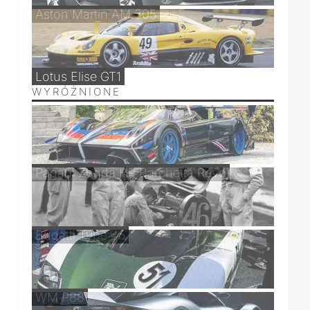
Aston Martin AM 305
Lotus Elise GT1
WYRÓŻNIONE
Pagani Zonda HP Barchetta Revo
Bugatti Type 45
WM P88