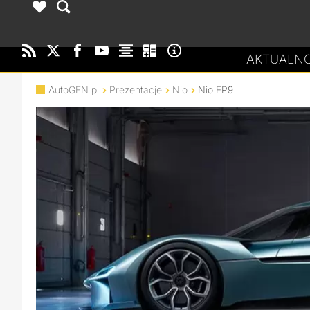
AKTUALNO
AutoGEN.pl
Prezentacje
Nio
Nio EP9