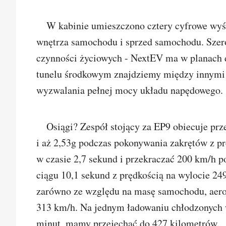
W kabinie umieszczono cztery cyfrowe wyświ
wnętrza samochodu i sprzed samochodu. Szer
czynności życiowych - NextEV ma w planach d
tunelu środkowym znajdziemy między innymi p
wyzwalania pełnej mocy układu napędowego.
Osiągi? Zespół stojący za EP9 obiecuje prz
i aż 2,53g podczas pokonywania zakrętów z pr
w czasie 2,7 sekund i przekraczać 200 km/h p
ciągu 10,1 sekund z prędkością na wylocie 24
zarówno ze względu na masę samochodu, aero
313 km/h. Na jednym ładowaniu chłodzonych 
minut, mamy przejechać do 427 kilometrów.