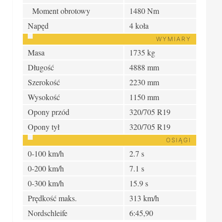
Moment obrotowy
1480 Nm
Napęd
4 koła
WYMIARY
Masa
1735 kg
Długość
4888 mm
Szerokość
2230 mm
Wysokość
1150 mm
Opony przód
320/705 R19
Opony tył
320/705 R19
OSIĄGI
0-100 km/h
2.7 s
0-200 km/h
7.1 s
0-300 km/h
15.9 s
Prędkość maks.
313 km/h
Nordschleife
6:45,90