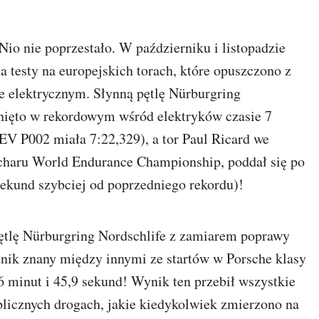
o nie poprzestało. W październiku i listopadzie
testy na europejskich torach, które opuszczono z
 elektrycznym. Słynną pętlę Nürburgring
nięto w rekordowym wśród elektryków czasie 7
V P002 miała 7:22,329), a tor Paul Ricard we
ucharu World Endurance Championship, poddał się po
sekund szybciej od poprzedniego rekordu)!
tlę Nürburgring Nordschlife z zamiarem poprawy
nik znany między innymi ze startów w Porsche klasy
minut i 45,9 sekund! Wynik ten przebił wszystkie
licznych drogach, jakie kiedykolwiek zmierzono na