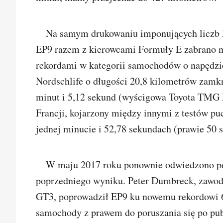
Na samym drukowaniu imponujących liczb Ni
EP9 razem z kierowcami Formuły E zabrano na 
rekordami w kategorii samochodów o napędzie
Nordschlife o długości 20,8 kilometrów zamk
minut i 5,12 sekund (wyścigowa Toyota TMG E
Francji, kojarzony między innymi z testów p
jednej minucie i 52,78 sekundach (prawie 50 
W maju 2017 roku ponownie odwiedzono pę
poprzedniego wyniku. Peter Dumbreck, zawod
GT3, poprowadził EP9 ku nowemu rekordowi 6 
samochody z prawem do poruszania się po pub