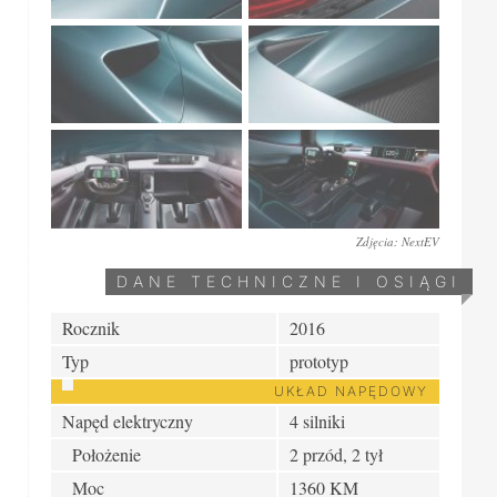
Zdjęcia: NextEV
DANE TECHNICZNE I OSIĄGI
Rocznik
2016
Typ
prototyp
UKŁAD NAPĘDOWY
Napęd elektryczny
4 silniki
Położenie
2 przód, 2 tył
Moc
1360 KM