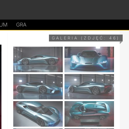
UM
GRA
GALERIA (ZDJĘĆ: 46)