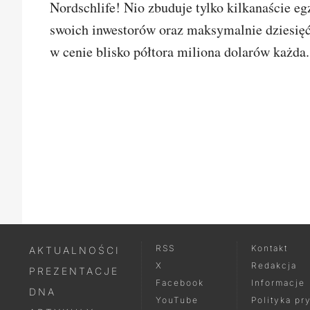
Nordschlife! Nio zbuduje tylko kilkanaście e
swoich inwestorów oraz maksymalnie dziesięć
w cenie blisko półtora miliona dolarów każda.
SKOMEN
RSS
Kontakt
AKTUALNOŚCI
X
Redakcja
PREZENTACJE
Facebook
Informacje
DNA
YouTube
Polityka pr