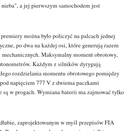
o nieba", a jej pierwszym samochodem jest
remiery można było policzyć na palcach jednej
ryczne, po dwa na każdej osi, które generują razem
i mechanicznych. Maksymalny moment obrotowy,
iutonometrów. Każdym z silników dyrygują
tałego rozdzielania momentu obrotowego pomiędzy
ie pod napięciem 777 V z dwiema paczkami
ne są w progach. Wymiana baterii ma zajmować tylko
łubie, zaprojektowanym w myśl przepisów FIA