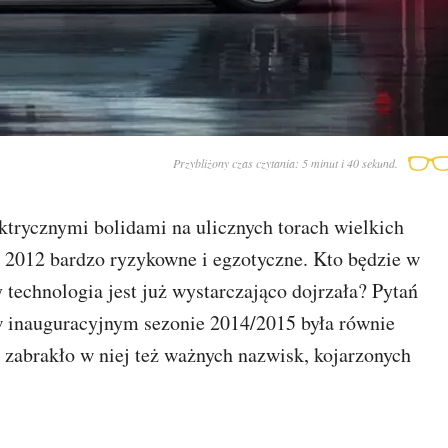
Przybliżony czas czytania: 5 minut i 40 sekund.
ktrycznymi bolidami na ulicznych torach wielkich
 2012 bardzo ryzykowne i egzotyczne. Kto będzie w
 technologia jest już wystarczająco dojrzała? Pytań
 w inauguracyjnym sezonie 2014/2015 była równie
 zabrakło w niej też ważnych nazwisk, kojarzonych