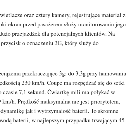
etlacze oraz cztery kamery, rejestrujące materiał z
oki ekran przed pasażerem służy monitorowaniu jego
użo przejażdżek dla potencjalnych klientów. Na
rzycisk o oznaczeniu 3G, który służy do
eciążenia przekraczające 3g: do 3,3g przy hamowaniu
ędkością 230 km/h. Coupe ma rozpędzać się do setki
o czasie 7,1 sekund. Ćwiartkę mili ma połykać w
9 km/h. Prędkość maksymalna nie jest priorytetem,
dynamikę jak i wytrzymałość baterii. To skromne
wodą baterii, w najlepszym przypadku trwającym 45