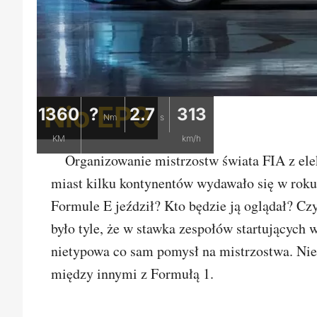
Nio EP9
1360
?
2.7
313
Nm
s
KM
km/h
Organizowanie mistrzostw świata FIA z ele
miast kilku kontynentów wydawało się w roku
Formule E jeździł? Kto będzie ją oglądał? Czy
było tyle, że w stawka zespołów startujących
nietypowa co sam pomysł na mistrzostwa. Nie
między innymi z Formułą 1.