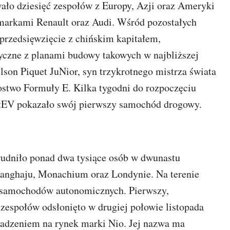
ło dziesięć zespołów z Europy, Azji oraz Ameryki
markami Renault oraz Audi. Wśród pozostałych
przedsięwzięcie z chińskim kapitałem,
yczne z planami budowy takowych w najbliższej
lson Piquet JuNior, syn trzykrotnego mistrza świata
ostwo Formuły E. Kilka tygodni do rozpoczęciu
xtEV pokazało swój pierwszy samochód drogowy.
rudniło ponad dwa tysiące osób w dwunastu
zanghaju, Monachium oraz Londynie. Na terenie
e samochodów autonomicznych. Pierwszy,
zespołów odsłonięto w drugiej połowie listopada
adzeniem na rynek marki Nio. Jej nazwa ma