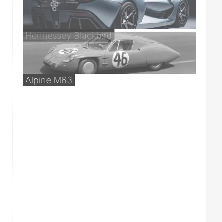
Hennessey Blackbird
Alpine M63