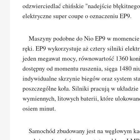
odzwierciedlać chińskie "nadejście błękitneg
elektryczne super coupe o oznaczeniu EP9.
Maszyny podobne do Nio EP9 w momencie p
ręki. EP9 wykorzystuje aż cztery silniki elekt
jeden megawat mocy, równowartość 1360 kon
dostępny od momentu ruszenia, sięga 1480 n
indywidualne skrzynie biegów oraz system s
poszczególne koła. Silniki pracują w układz
wymiennych, litowych baterii, które ulokowa
osiem minut.
Samochód zbudowany jest na węglowym kad