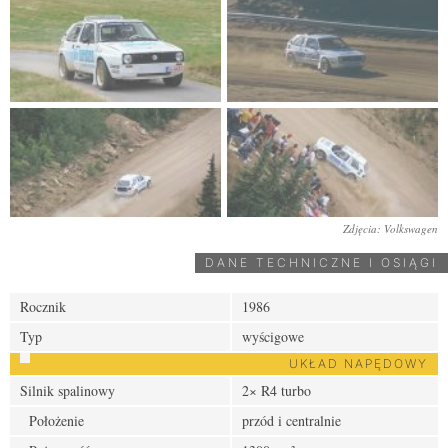
Zdjęcia: Volkswagen
DANE TECHNICZNE I OSIĄGI
Rocznik
1986
Typ
wyścigowe
UKŁAD NAPĘDOWY
Silnik spalinowy
2× R4 turbo
Położenie
przód i centralnie