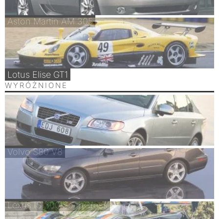
Aston Martin AM 305
Lotus Elise GT1
WYRÓŻNIONE
Volvo S80 V8
Lexus IS 300 SportCross