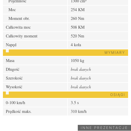
Pojemność
1300 cm³
Moc
254 KM
Moment obr.
260 Nm
Całkowita moc
508 KM
Całkowity moment
520 Nm
Napęd
4 koła
WYMIARY
Masa
1050 kg
Długość
brak danych
Szerokość
brak danych
Wysokość
brak danych
OSIĄGI
0-100 km/h
3.5 s
Prędkość maks.
310 km/h
INNE PREZENTACJE