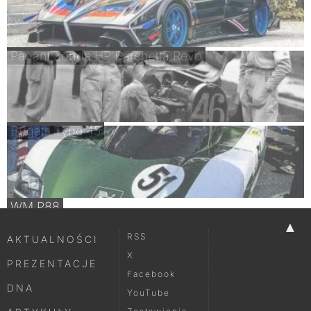
Pagani Zonda HP Barchetta Revo
Bugatti Type 45
WM P88
▲
RSS
AKTUALNOŚCI
X
PREZENTACJE
Facebook
DNA
YouTube