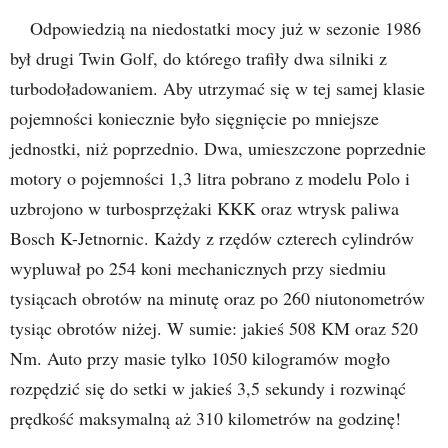
Odpowiedzią na niedostatki mocy już w sezonie 1986
był drugi Twin Golf, do którego trafiły dwa silniki z
turbodoładowaniem. Aby utrzymać się w tej samej klasie
pojemności koniecznie było sięgnięcie po mniejsze
jednostki, niż poprzednio. Dwa, umieszczone poprzednie
motory o pojemności 1,3 litra pobrano z modelu Polo i
uzbrojono w turbosprzężaki KKK oraz wtrysk paliwa
Bosch K-Jetnornic. Każdy z rzędów czterech cylindrów
wypluwał po 254 koni mechanicznych przy siedmiu
tysiącach obrotów na minutę oraz po 260 niutonometrów
tysiąc obrotów niżej. W sumie: jakieś 508 KM oraz 520
Nm. Auto przy masie tylko 1050 kilogramów mogło
rozpędzić się do setki w jakieś 3,5 sekundy i rozwinąć
prędkość maksymalną aż 310 kilometrów na godzinę!