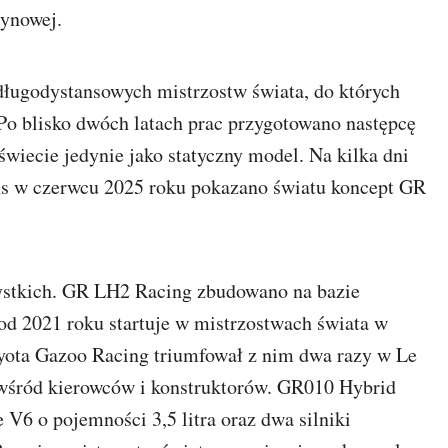
zynowej.
długodystansowych mistrzostw świata, do których
 Po blisko dwóch latach prac przygotowano następcę
wiecie jedynie jako statyczny model. Na kilka dni
s w czerwcu 2025 roku pokazano światu koncept GR
ystkich. GR LH2 Racing zbudowano na bazie
d 2021 roku startuje w mistrzostwach świata w
oyota Gazoo Racing triumfował z nim dwa razy w Le
 wśród kierowców i konstruktorów. GR010 Hybrid
V6 o pojemności 3,5 litra oraz dwa silniki