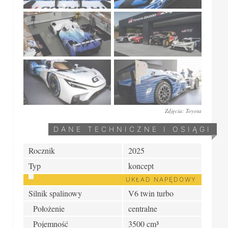
Zdjęcia: Toyota
DANE TECHNICZNE I OSIĄGI
Rocznik
2025
Typ
koncept
UKŁAD NAPĘDOWY
Silnik spalinowy
V6 twin turbo
Położenie
centralne
Pojemność
3500 cm³