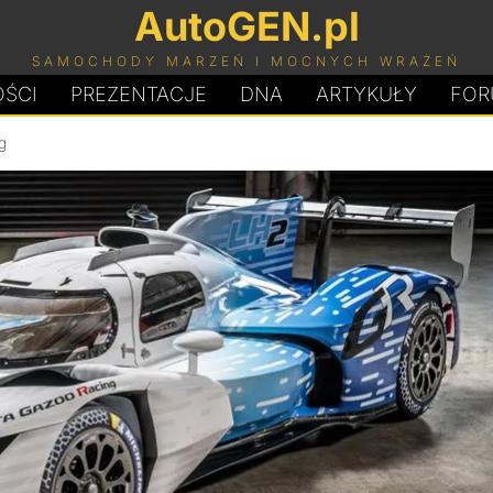
AutoGEN.pl
SAMOCHODY MARZEŃ I MOCNYCH WRAŻEŃ
ŚCI
PREZENTACJE
D
N
A
ARTYKUŁY
FOR
g