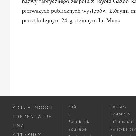
nazwy fabrycznego zespołu z Toyota Gazoo R
pierwszych publicznych występów, którymi mia
przed kolejnym 24-godzinnym Le Mans.
SKOMEN
RSS
Kontakt
AKTUALNOŚCI
X
Redakcja
PREZENTACJE
Facebook
Informacje
DNA
YouTube
Polityka pr
ARTYKUŁY