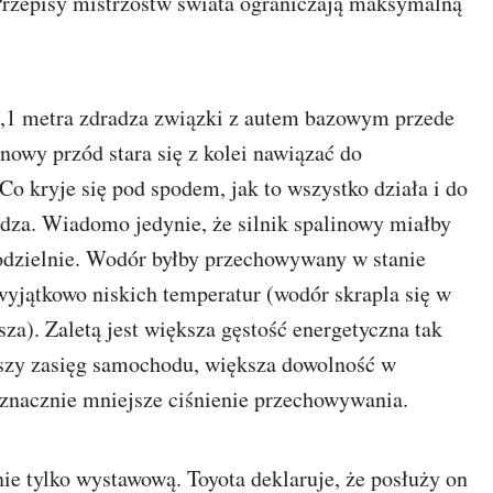
 Przepisy mistrzostw świata ograniczają maksymalną
,1 metra zdradza związki z autem bazowym przede
 nowy przód stara się z kolei nawiązać do
 kryje się pod spodem, jak to wszystko działa i do
adza. Wiadomo jedynie, że silnik spalinowy miałby
dzielnie. Wodór byłby przechowywany w stanie
wyjątkowo niskich temperatur (wodór skrapla się w
za). Zaletą jest większa gęstość energetyczna tak
zy zasięg samochodu, większa dowolność w
z znacznie mniejsze ciśnienie przechowywania.
 tylko wystawową. Toyota deklaruje, że posłuży on