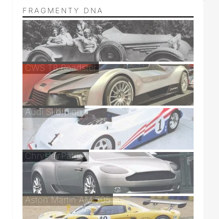
FRAGMENTY DNA
CWS T8 Roadster
Audi Skorpion
Chrysler Patriot
Aston Martin AM 305