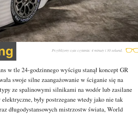
ing
Przybliżony czas czytania: 4 minuty i 30 sekund.
ns w tle 24-godzinnego wyścigu stanął koncept GR
ała swoje silne zaangażowanie w ściganie się na
typy ze spalinowymi silnikami na wodór lub zasilane
ektryczne, były postrzegane wtedy jako nie tak
raz długodystansowych mistrzostw świata, World