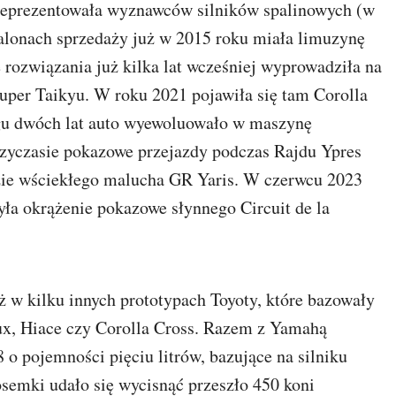
reprezentowała wyznawców silników spalinowych (w
lonach sprzedaży już w 2015 roku miała limuzynę
rozwiązania już kilka lat wcześniej wyprowadziła na
uper Taikyu. W roku 2021 pojawiła się tam Corolla
gu dwóch lat auto wyewoluowało w maszynę
yczasie pokazowe przejazdy podczas Rajdu Ypres
zie wściekłego malucha GR Yaris. W czerwcu 2023
ła okrążenie pokazowe słynnego Circuit de la
eż w kilku innych prototypach Toyoty, które bazowały
ux, Hiace czy Corolla Cross. Razem z Yamahą
 pojemności pięciu litrów, bazujące na silniku
semki udało się wycisnąć przeszło 450 koni