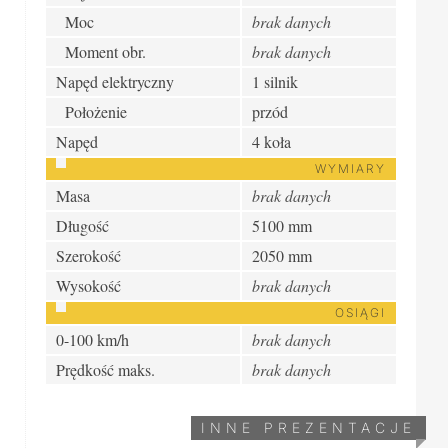
Moc
brak danych
Moment obr.
brak danych
Napęd elektryczny
1 silnik
Położenie
przód
Napęd
4 koła
WYMIARY
Masa
brak danych
Długość
5100 mm
Szerokość
2050 mm
Wysokość
brak danych
OSIĄGI
0-100 km/h
brak danych
Prędkość maks.
brak danych
INNE PREZENTACJE