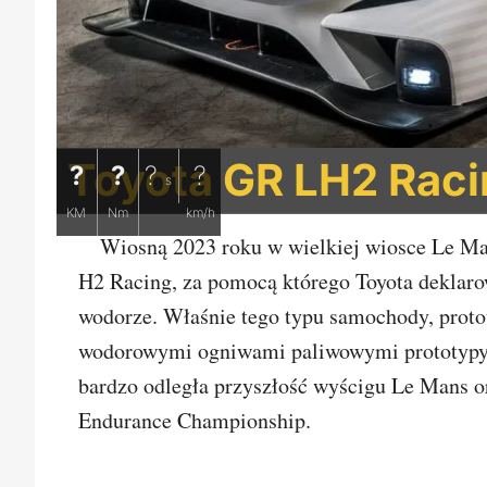
Toyota GR LH2 Rac
?
?
?
?
s
KM
Nm
km/h
Wiosną 2023 roku w wielkiej wiosce Le Ma
H2 Racing, za pomocą którego Toyota deklarow
wodorze. Właśnie tego typu samochody, proto
wodorowymi ogniwami paliwowymi prototypy el
bardzo odległa przyszłość wyścigu Le Mans o
Endurance Championship.