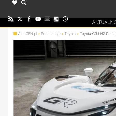
AKTUALNO
AutoGEN.pl
Prezentacje
Toyota
Toyota GR LH2 Racin