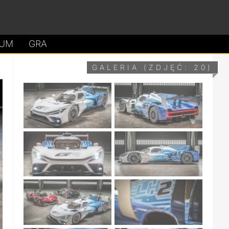
UM
GRA
GALERIA (ZDJĘĆ: 20)