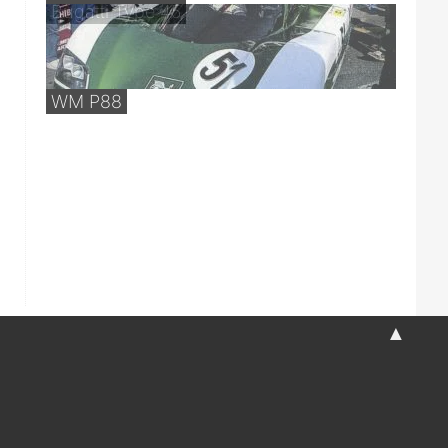
Bugatti Type 45
WM P88
▲