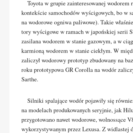
Toyota w grupie zainteresowanej wodorem 
kontekście samochodów wyścigowych, bo w sa
na wodorowe ogniwa paliwowe). Takie właśnie 
tory wyścigowe w ramach w japońskiej serii S
zasilana wodorem w stanie gazowym, a w cią
karmioną wodorem w stanie ciekłym. W międz
zaliczył wodorowy prototyp zbudowany na ba
roku prototypowa GR Corolla na wodór zaliczy
Sarthe.
Silniki spalające wodór pojawiły się równi
na modelach produkowanych seryjnie, jak Hil
przygotowano nawet wodorowe, wolnossące V8 o
wykorzystywanym przez Lexusa. Z widlastej ó