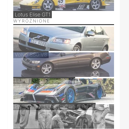
Lotus Elise GT1
WYRÓŻNIONE
Volvo S80 V8
Lexus IS 300 SportCross
Pagani Zonda HP Barchetta Revo