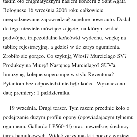
takim oto enigmatycznym hasłem koncern z Sant'Agata
Bolognese 16 września 2008 roku całkowicie
niespodziewanie zapowiedział zupełnie nowe auto. Dodał
do tego niewiele mówiące zdjęcie, na którym widać
podwójne, trapezoidalne końcówki wydechu, wnękę na
tablicę rejestracyjną, a gdzieś w tle zarys ogumienia.
Zrobiło się gorąco. Co szykują Włosi? Murcielago SV?
Produkcyjną Miurę? Następcę Murcielago? SUV'a,
limuzynę, kolejne supercoupe w stylu Reventona?
Pytaniom bez odpowiedzi nie było końca. Wyznaczono
datę premiery: 1 października.
19 września. Drugi teaser. Tym razem przednie koło o
podejrzanie dużym profilu opony (opowiadającym tylnemu
ogumieniu Gallardo LP560-4!) oraz niewielkiej średnicy
tarcz hamulcowych. Widać zarys maski i boczny wyziew -