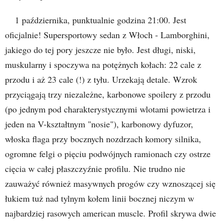
1 października, punktualnie godzina 21:00. Jest
oficjalnie! Supersportowy sedan z Włoch - Lamborghini,
jakiego do tej pory jeszcze nie było. Jest długi, niski,
muskularny i spoczywa na potężnych kołach: 22 cale z
przodu i aż 23 cale (!) z tyłu. Urzekają detale. Wzrok
przyciągają trzy niezależne, karbonowe spoilery z przodu
(po jednym pod charakterystycznymi wlotami powietrza i
jeden na V-kształtnym "nosie"), karbonowy dyfuzor,
włoska flaga przy bocznych nozdrzach komory silnika,
ogromne felgi o pięciu podwójnych ramionach czy ostrze
cięcia w całej płaszczyźnie profilu. Nie trudno nie
zauważyć również masywnych progów czy wznoszącej się
łukiem tuż nad tylnym kołem linii bocznej niczym w
najbardziej rasowych american muscle. Profil skrywa dwie