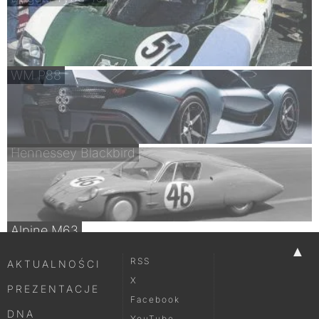
WM P88
Hennessey Blackbird
Alpine M63
▲
RSS
AKTUALNOŚCI
X
PREZENTACJE
Facebook
DNA
YouTube