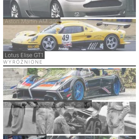
Aston Martin AM 305
Lotus Elise GT1
WYRÓŻNIONE
Pagani Zonda HP Barchetta Revo
Bugatti Type 45