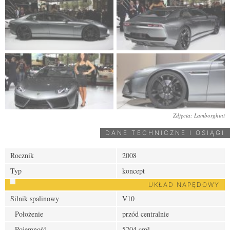
Zdjęcia: Lamborghini
DANE TECHNICZNE I OSIĄGI
Rocznik
2008
Typ
koncept
UKŁAD NAPĘDOWY
Silnik spalinowy
V10
Położenie
przód centralnie
Pojemność
5204 cm³