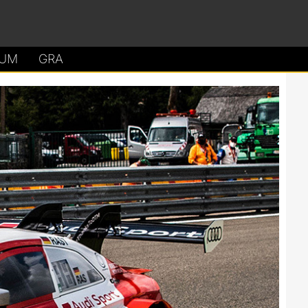
UM
GRA