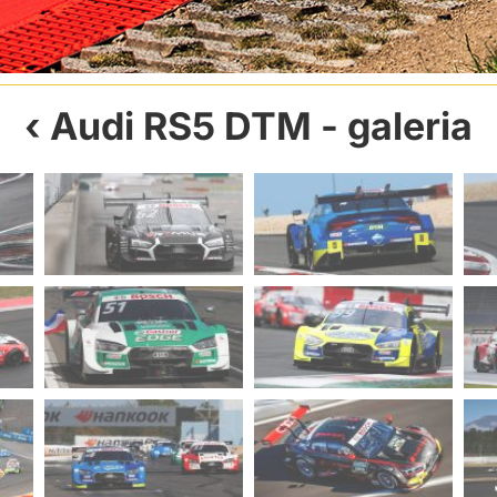
Audi RS5 DTM
- galeria