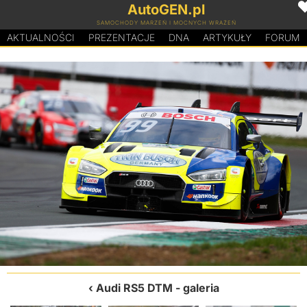
AutoGEN.pl
SAMOCHODY MARZEŃ I MOCNYCH WRAŻEŃ
AKTUALNOŚCI
PREZENTACJE
D
N
A
ARTYKUŁY
FORUM
Audi RS5 DTM
- galeria