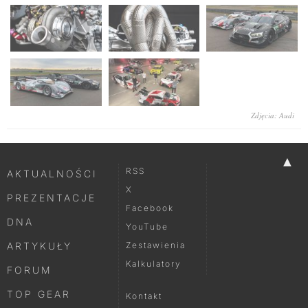
Zdjęcia: Audi
▲
RSS
AKTUALNOŚCI
X
PREZENTACJE
Facebook
DNA
YouTube
ARTYKUŁY
Zestawienia
Kalkulatory
FORUM
TOP GEAR
Kontakt