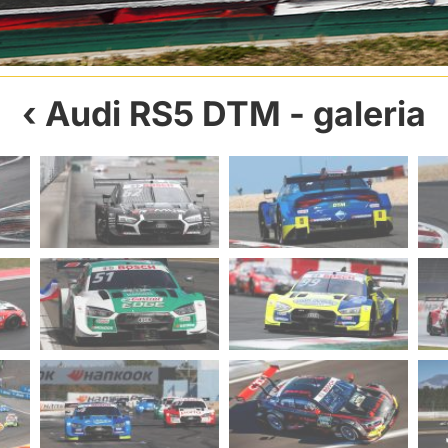
Audi RS5 DTM
- galeria