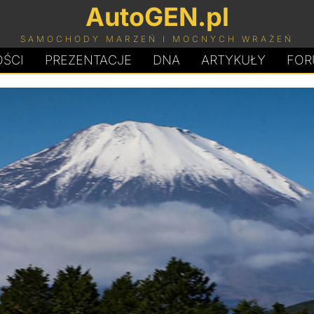
AutoGEN.pl
SAMOCHODY MARZEŃ I MOCNYCH WRAŻEŃ
ŚCI
PREZENTACJE
D
N
A
ARTYKUŁY
FOR