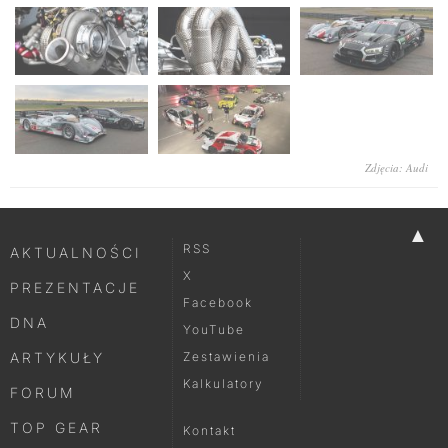
Zdjęcia: Audi
▲
RSS
AKTUALNOŚCI
X
PREZENTACJE
Facebook
DNA
YouTube
ARTYKUŁY
Zestawienia
Kalkulatory
FORUM
TOP GEAR
Kontakt