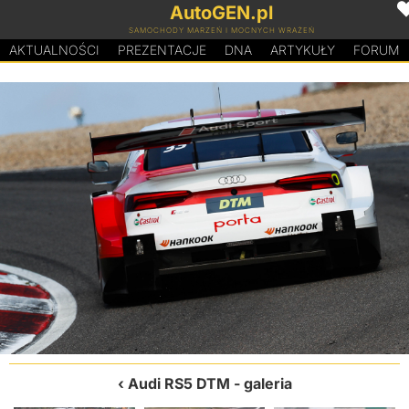
AutoGEN.pl
SAMOCHODY MARZEŃ I MOCNYCH WRAŻEŃ
AKTUALNOŚCI
PREZENTACJE
D
N
A
ARTYKUŁY
FORUM
Audi RS5 DTM
- galeria