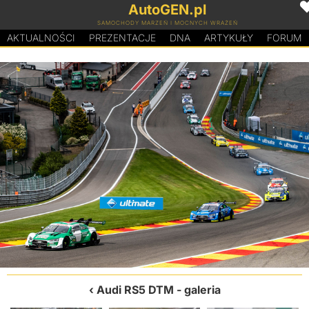
AutoGEN.pl
SAMOCHODY MARZEŃ I MOCNYCH WRAŻEŃ
AKTUALNOŚCI
PREZENTACJE
D
N
A
ARTYKUŁY
FORUM
Audi RS5 DTM
- galeria