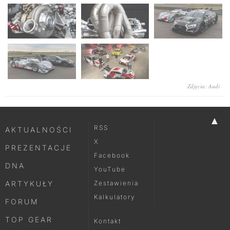
Zdjęcia: Audi
▲
RSS
AKTUALNOŚCI
X
PREZENTACJE
Facebook
DNA
YouTube
ARTYKUŁY
Zestawienia
Kalkulatory
FORUM
TOP GEAR
Kontakt