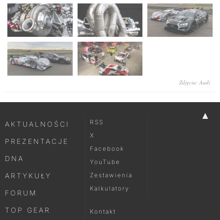
Zdjęcia: Audi
▲
RSS
AKTUALNOŚCI
X
PREZENTACJE
Facebook
DNA
YouTube
ARTYKUŁY
Zestawienia
Kalkulatory
FORUM
TOP GEAR
Kontakt