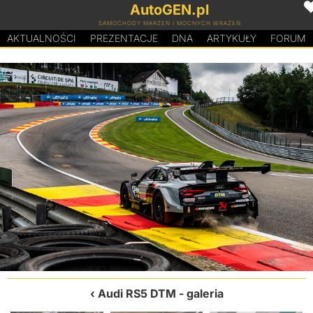
AutoGEN.pl
SAMOCHODY MARZEŃ I MOCNYCH WRAŻEŃ
AKTUALNOŚCI
PREZENTACJE
D
N
A
ARTYKUŁY
FORUM
Audi RS5 DTM
- galeria