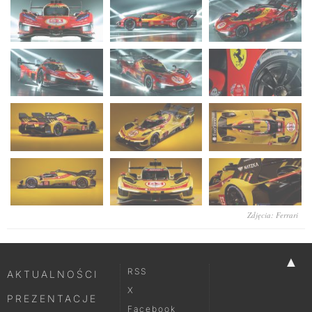
Zdjęcia: Ferrari
▲
RSS
AKTUALNOŚCI
X
PREZENTACJE
Facebook