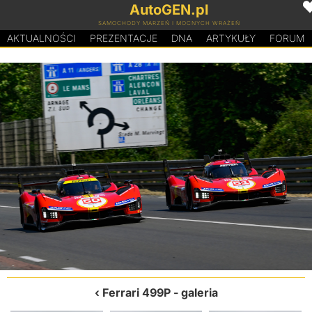
AutoGEN.pl
SAMOCHODY MARZEŃ I MOCNYCH WRAŻEŃ
AKTUALNOŚCI
PREZENTACJE
D
N
A
ARTYKUŁY
FORUM
Ferrari 499P
- galeria