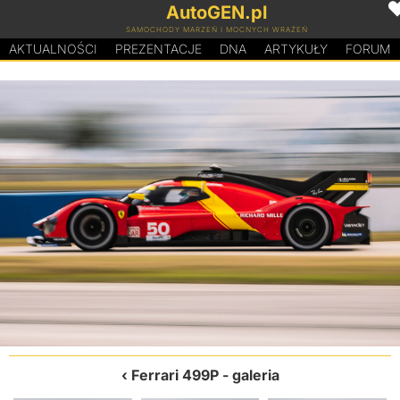
AutoGEN.pl
SAMOCHODY MARZEŃ I MOCNYCH WRAŻEŃ
AKTUALNOŚCI
PREZENTACJE
D
N
A
ARTYKUŁY
FORUM
Ferrari 499P
- galeria