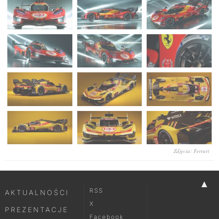
Zdjęcia: Ferrari
▲
RSS
AKTUALNOŚCI
X
PREZENTACJE
Facebook