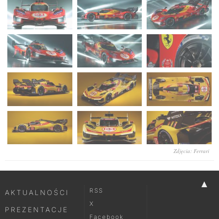
Zdjęcia: Ferrari
▲
RSS
AKTUALNOŚCI
X
PREZENTACJE
Facebook