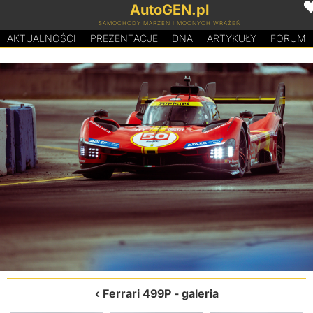
AutoGEN.pl
SAMOCHODY MARZEŃ I MOCNYCH WRAŻEŃ
AKTUALNOŚCI
PREZENTACJE
D
N
A
ARTYKUŁY
FORUM
Ferrari 499P
- galeria