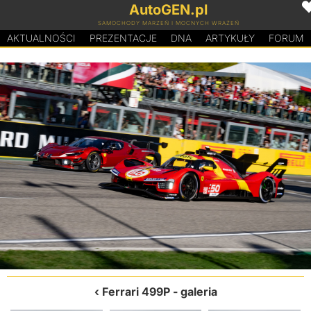
AutoGEN.pl
SAMOCHODY MARZEŃ I MOCNYCH WRAŻEŃ
AKTUALNOŚCI
PREZENTACJE
D
N
A
ARTYKUŁY
FORUM
Ferrari 499P
- galeria