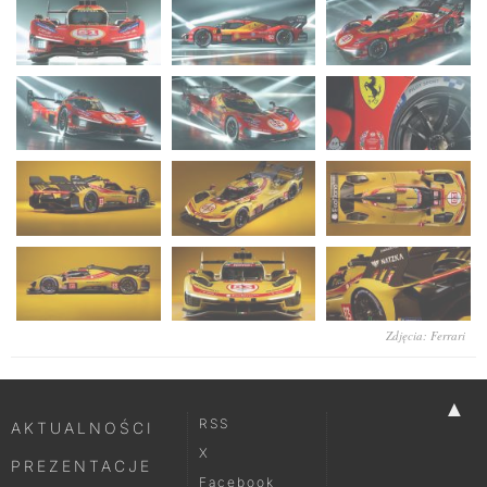
Zdjęcia: Ferrari
▲
RSS
AKTUALNOŚCI
X
PREZENTACJE
Facebook